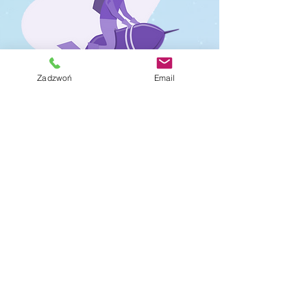
Zadzwoń
Email
pomagamy
na wiele sposobów
POWERPOINT