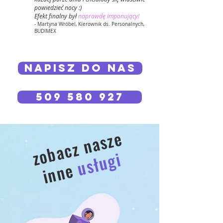
powiedzieć nocy :)
Efekt finalny był
naprawdę imponujący!
- Martyna Wróbel, Kierownik ds. Personalnych,
BUDIMEX
NAPISZ DO NAS
509 580 927
z
o
b
a
c
z
n
a
s
z
e
i
n
n
e
usługi