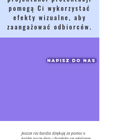
pomogą Ci wykorzystać
efekty wizualne, aby
zaangażować odbiorców.
NAPISZ DO NAS
Jeszcze raz bardzo dziękuję za pomoc o
każdej porze dnia i chciałoby się właściwie