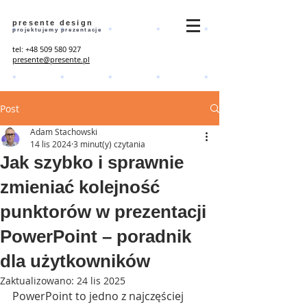
presente design
projektujemy prezentacje
tel:
+48 509 580 927
presente@presente.pl
Post
Adam Stachowski
14 lis 2024
3 minut(y) czytania
Jak szybko i sprawnie
zmieniać kolejność
punktorów w prezentacji
PowerPoint – poradnik
dla użytkowników
Zaktualizowano:
24 lis 2025
PowerPoint to jedno z najczęściej 