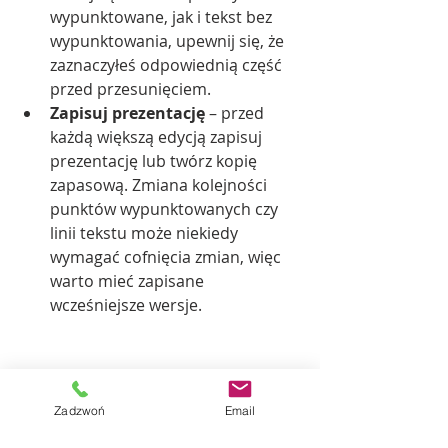
wypunktowane, jak i tekst bez 
wypunktowania, upewnij się, że 
zaznaczyłeś odpowiednią część 
przed przesunięciem.
Zapisuj prezentację
 – przed 
każdą większą edycją zapisuj 
prezentację lub twórz kopię 
zapasową. Zmiana kolejności 
punktów wypunktowanych czy 
linii tekstu może niekiedy 
wymagać cofnięcia zmian, więc 
warto mieć zapisane 
wcześniejsze wersje.
Podsumowanie
Umiejętność szybkiej zmiany 
Zadzwoń
Email
kolejności punktów wypunktowanych 